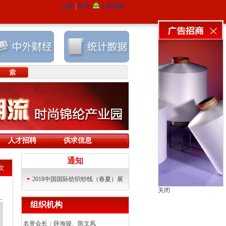
人才招聘
供求信息
通知
文
四届）石
2018中国国际纺织纱线（春夏）展
江苏南通召开“2018（第四届）石
2
关闭
览的通知
墨烯终端应用技术大会”
览
组织机构
名誉会长：薛海骏、陈文凤