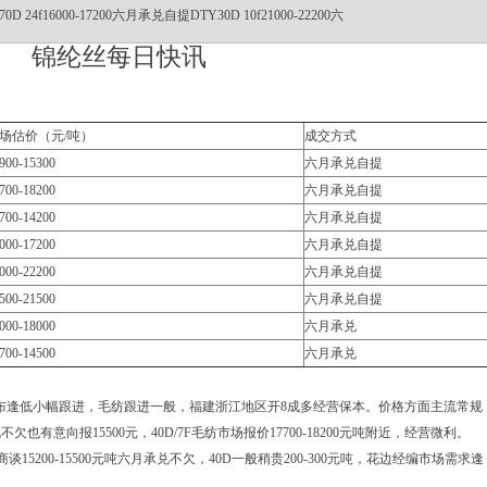
0D 24f16000-17200六月承兑自提DTY30D 10f21000-22200六
锦纶丝每日快讯
场估价（元/吨）
成交方式
900-15300
六月承兑自提
700-18200
六月承兑自提
700-14200
六月承兑自提
000-17200
六月承兑自提
000-22200
六月承兑自提
500-21500
六月承兑自提
000-18000
六月承兑
700-14500
六月承兑
布逢低小幅跟进，毛纺跟进一般，福建浙江地区开8成多经营保本。价格方面主流常规
月承兑不欠也有意向报15500元，40D/7F毛纺市场报价17700-18200元吨附近，经营微利。
谈15200-15500元吨六月承兑不欠，40D一般稍贵200-300元吨，花边经编市场需求逢