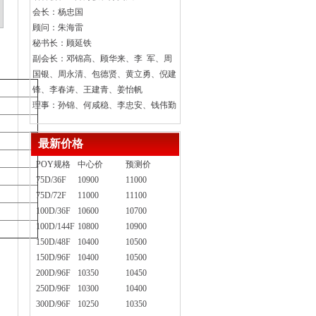
会长：杨忠国
顾问：朱海雷
秘书长：顾延铁
副会长：邓锦高、顾华来、李 军、周
国银、周永清、包德贤、黄立勇、倪建
锋、李春涛、王建青、姜怡帆
理事：孙锦、何咸稳、李忠安、钱伟勤
最新价格
POY规格
中心价
预测价
75D/36F
10900
11000
75D/72F
11000
11100
100D/36F
10600
10700
100D/144F
10800
10900
150D/48F
10400
10500
150D/96F
10400
10500
200D/96F
10350
10450
250D/96F
10300
10400
300D/96F
10250
10350