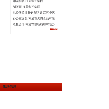
印花制版-江苏华艺集团
制版师-江苏华艺集团
扎染服装业务储备职员-江苏华艺
办公室文员-南通市天恩食品有限
总帐会计-南通市黎明纺织有限公
more
供求信息