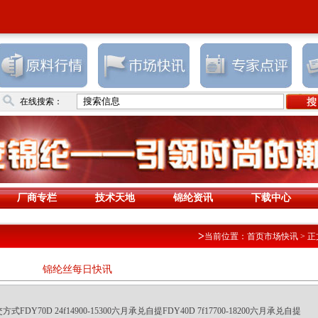
在线搜索：
厂商专栏
技术天地
锦纶资讯
下载中心
>
当前位置：
首页
市场快讯
> 正
江苏南通召开“2018（第
锦纶丝每日快讯
墨烯终端应用技术大会”
0D 24f14900-15300六月承兑自提FDY40D 7f17700-18200六月承兑自提