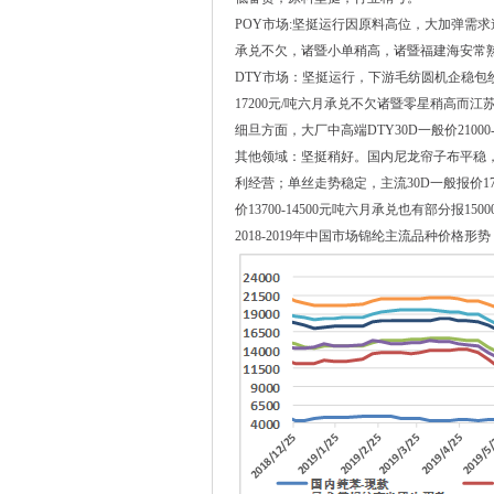
POY市场:坚挺运行因原料高位，大加弹需求逢低
承兑不欠，诸暨小单稍高，诸暨福建海安常
DTY市场：坚挺运行，下游毛纺圆机企稳包纱裤
17200元/吨六月承兑不欠诸暨零星稍高而江苏
细旦方面，大厂中高端DTY30D一般价21000
其他领域：坚挺稍好。国内尼龙帘子布平稳，主流
利经营；单丝走势稳定，主流30D一般报价17
价13700-14500元吨六月承兑也有部分报
2018-2019年中国市场锦纶主流品种价格形