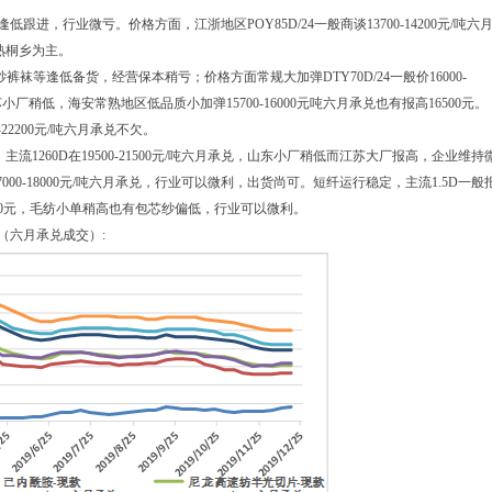
跟进，行业微亏。价格方面，江浙地区POY85D/24一般商谈13700-14200元/吨六
熟桐乡为主。
袜等逢低备货，经营保本稍亏；价格方面常规大加弹DTY70D/24一般价16000-
小厂稍低，海安常熟地区低品质小加弹15700-16000元吨六月承兑也有报高16500元。
-22200元/吨六月承兑不欠。
1260D在19500-21500元/吨六月承兑，山东小厂稍低而江苏大厂报高，企业维持
000-18000元/吨六月承兑，行业可以微利，出货尚可。短纤运行稳定，主流1.5D一般
15000元，毛纺小单稍高也有包芯纱偏低，行业可以微利。
势（六月承兑成交）: