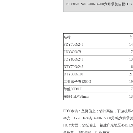
POY86D 24f13700-14200六月承兑自提DTY7
名称
市
FDY70D/24f
14
FDY40D/7f
17
POY86D/24f
13
DTY70D/24f
16
DTY30D/10f
21
工业帘子布1260D
19
单丝30D/1F
17
短纤1.5D*38mm
13
FDY市场：坚挺偏上；切片高位，下游机织
半光FDY70D/24谈14900-15300元/吨六
HOY方面：坚挺偏上，福建广东地区45D/12商
低备货，原料坚挺，行业稍亏。