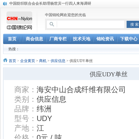
中国纺织联合会会长助理杨世滨一行四人来海调研
​嘉兴多家纺织企业来海考察
中国锦纶网欢迎您的光临
中国化纤协会在海召开全国锦纶创新标准交流会
首页
商会信息
厂商专栏
技术天地
锦纶资讯
下载中心
热搜：
首页
>
企业黄页
>
商机
>
供应信息
> 供应UDY单丝
供应UDY单丝
商家：
海安中山合成纤维有限公司
类别：
供应信息
品牌：
纬洲
型号：
UDY
产地：
江
价格：
0元 / 吨