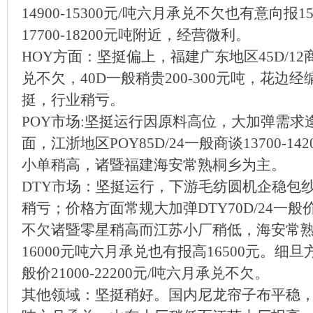
14900-15300元/吨六月承兑不欠也有意向报1
17700-18200元吨附近，经营微利。
HOY方面：坚挺偏上，福建广东地区45D/12商谈
兑不欠，40D一般稍贵200-300元吨，花
挺，行业稍亏。
POY市场:坚挺运行因原料高位，大加弹需
面，江浙地区POY85D/24一般商谈13700-1
小单稍高，诸暨福建海安常熟桐乡为主。
DTY市场：坚挺运行，下游毛纺圆机企稳包
稍亏；价格方面常规大加弹DTY70D/24一般价16
不欠诸暨零星稍高而江苏小厂稍低，海安常熟地
16000元吨六月承兑也有报高16500元。细旦
般价21000-22200元/吨六月承兑不欠。
其他领域：坚挺稍好。国内尼龙帘子布平稳，主流12