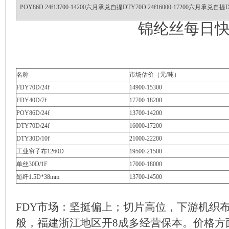
POY86D 24f13700-14200六月承兑自提DTY70D 24f16000-17200六月承兑自提DTY
锦纶丝每日
名称
市场估价（元/吨）
FDY70D/24f
14900-15300
FDY40D/7f
17700-18200
POY86D/24f
13700-14200
DTY70D/24f
16000-17200
DTY30D/10f
21000-22200
工业帘子布1260D
19500-21500
单丝30D/1F
17000-18000
短纤1.5D*38mm
13700-14500
FDY市场：坚挺偏上；切片高位，下游机织
般，福建浙江地区开8成多经营保本。价格方面主