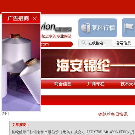
在线搜索：
首页
商会信息
厂商专栏
技术天
原料行情
关闭
锦纶丝每日快讯
文章摘要：
锦纶丝每日快讯名称市场估价（元 吨）成交方式FDY70D 24f14900-15300六月承兑