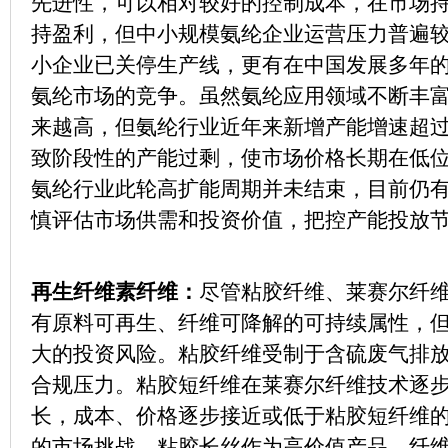
先进性，可以相对较好的控制成本，在市场
持盈利，但中小规模氨纶企业运营压力普遍
小企业已关停生产线，更有在中国发展多年
氨纶市场的竞争。虽然氨纶应用领域不断丰
来越高，但氨纶行业近年来新增产能增速超
致阶段性的产能过剩，使市场价格长期在低
氨纶行业此轮高扩能周期并未结束，目前仍
慎评估市场供需和投资价值，把控产能投放
再生纤维素纤维：
尽管粘胶纤维、莱赛尔纤
有原料可再生、纤维可降解的可持续属性，
大的投资风险。粘胶纤维受制于含硫废气排
合规压力。粘胶短纤维在莱赛尔纤维技术逐
长，成本、价格逐步接近或低于粘胶短纤维
的市场挑战。粘胶长丝作为高价值产品，纤