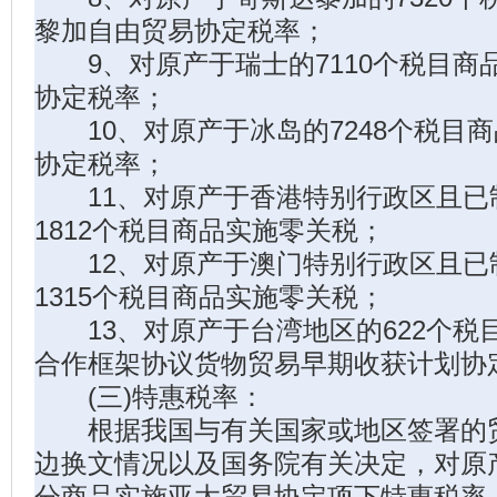
黎加自由贸易协定税率；
9、对原产于瑞士的7110个税目商
协定税率；
10、对原产于冰岛的7248个税目商
协定税率；
11、对原产于香港特别行政区且已
1812个税目商品实施零关税；
12、对原产于澳门特别行政区且已
1315个税目商品实施零关税；
13、对原产于台湾地区的622个税
合作框架协议货物贸易早期收获计划协
(三)特惠税率：
根据我国与有关国家或地区签署的贸
边换文情况以及国务院有关决定，对原
分商品实施亚太贸易协定项下特惠税率