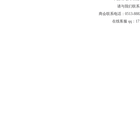
请与我们联系
商会联系电话：0513-88
在线客服 qq：1710