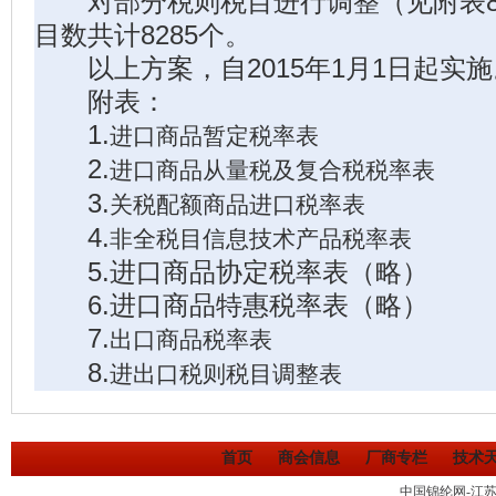
对部分税则税目进行调整（见附表8）
目数共计8285个。
以上方案，自2015年1月1日起实施
附表：
1.
进口商品暂定税率表
2.
进口商品从量税及复合税税率表
3.
关税配额商品进口税率表
4.
非全税目信息技术产品税率表
5.进口商品协定税率表（略）
6.进口商品特惠税率表（略）
7.
出口商品税率表
8.
进出口税则税目调整表
首页
商会信息
厂商专栏
技术
中国锦纶网-江