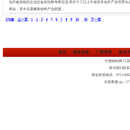
化纤板块组织企业赴如东恒辉考察交流 四月十三日上午海安市化纤产业培育办
商会，苏中石墨烯新材料产业联盟...
378条
上一页
1
2
3
4
5
6
7
8
9
10
..
38
下一页
首页
商会信息
厂商专栏
技术
中国锦纶网-江
请与我们联系
商会联系电话：0513-88
在线客服 qq：1710